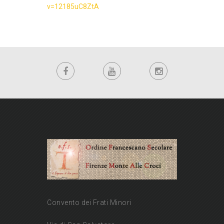
v=12185uC8ZtA
Convento dei Frati Minori