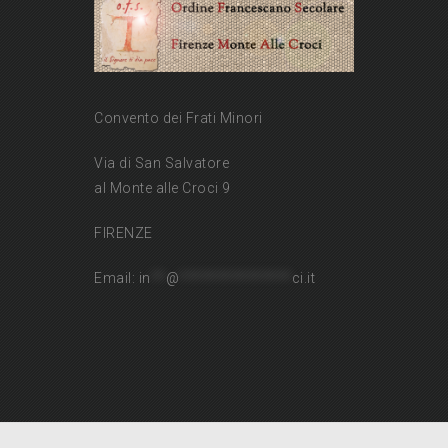
Convento dei Frati Minori
Via di San Salvatore
al Monte alle Croci 9
FIRENZE
Email:
in
**
@
***************
ci.it