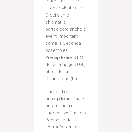
fraternità O.F.S. di
Firenze Monte alle
Croci siamo
chiamati a
partecipare anche a
eventi importanti,
come la Seconda
Assemblea
Precapitolare O.F.S
del 25 maggio 2025,
che si terrà a
Calambrone (LI).
L’assemblea
precapitolare finale
preannuncia il
successivo Capitolo
Regionale della
nostra fraternità