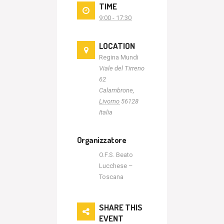
TIME
9:00 - 17:30
LOCATION
Regina Mundi
Viale del Tirreno
62
Calambrone
,
Livorno
56128
Italia
Organizzatore
O.F.S. Beato
Lucchese –
Toscana
SHARE THIS
EVENT