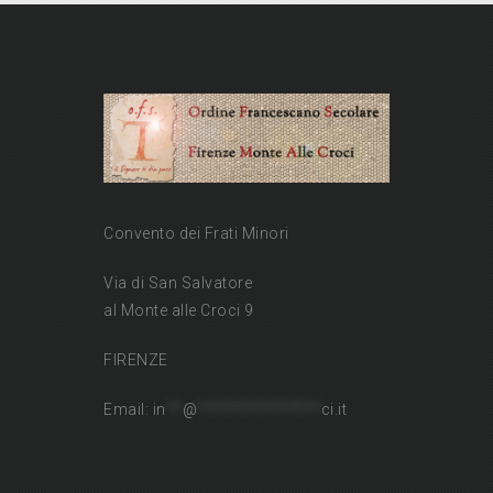
Convento dei Frati Minori
Via di San Salvatore
al Monte alle Croci 9
FIRENZE
Email:
in
**
@
***************
ci.it