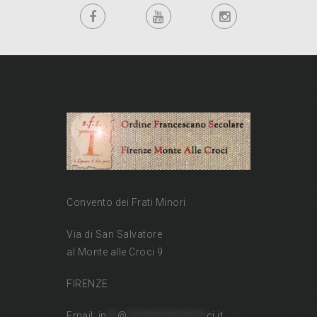
Convento dei Frati Minori
Via di San Salvatore
al Monte alle Croci 9
FIRENZE
Email:
in
**
@
***************
ci.it