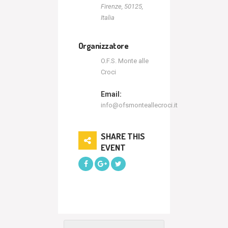
Firenze, 50125,
Italia
Organizzatore
O.F.S. Monte alle
Croci
Email:
info@ofsmonteallecroci.it
SHARE THIS
EVENT