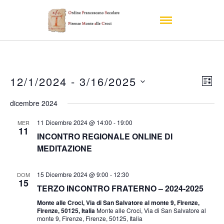
Vis
Ev
12/1/2024
 - 
3/16/2025
Elenc
Vis
Seleziona
Nav
dicembre 2024
la
Nav
data.
11 Dicembre 2024 @ 14:00
-
19:00
MER
11
INCONTRO REGIONALE ONLINE DI
MEDITAZIONE
15 Dicembre 2024 @ 9:00
-
12:30
DOM
15
TERZO INCONTRO FRATERNO – 2024-2025
Monte alle Croci, Via di San Salvatore al monte 9, Firenze,
Firenze, 50125, Italia
Monte alle Croci, Via di San Salvatore al
monte 9, Firenze, Firenze, 50125, Italia